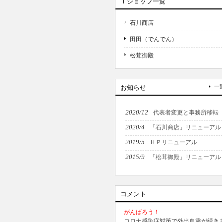
Ｉショップ一覧
石川商店
田田（でんでん）
松茸御殿
一
お知らせ
2020/12
代表者変更と事務所移転
2020/4
「石川商店」リニューアル
2019/5
ＨＰリニューアル
2015/9
「松茸御殿」リニューアル
コメント
がんばろう！
コロナ感染症対策で外出自粛が続き