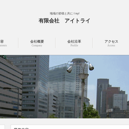
地域の皆様と共に I try!
有限会社 アイトライ
内容
会社概要
会社沿革
アクセス
ntents
Company
Profile
Access