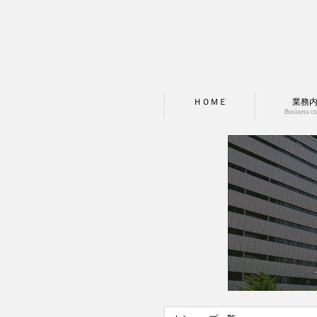
ＨＯＭＥ
業務
Business co